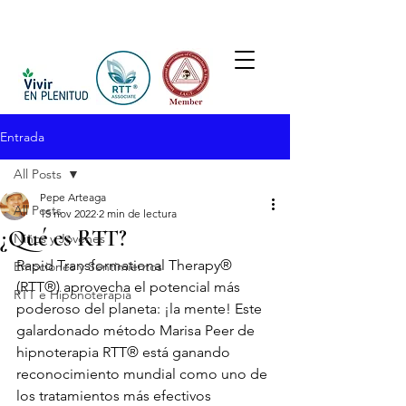
Entrada
All Posts
Pepe Arteaga
All Posts
15 nov 2022
2 min de lectura
¿Qué es RTT?
Niños y Jovenes
Rapid Transformational Therapy® 
Emociones y Sentimientos
(RTT®) aprovecha el potencial más 
RTT e Hiponoterapia
poderoso del planeta: ¡la mente! Este 
galardonado método Marisa Peer de 
hipnoterapia RTT® está ganando 
reconocimiento mundial como uno de 
los tratamientos más efectivos 