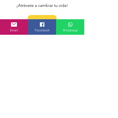
¡Atrévete a cambiar tu vida!
¡Haz una cita!
Email
Facebook
Whatsapp
RTT e Hiponoterapia
Ver todo
Entradas recientes