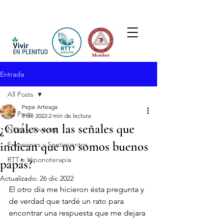
Entrada
All Posts
Pepe Arteaga
All Posts
3 dic 2022
2 min de lectura
¿Cuáles son las señales que
Niños y Jovenes
indican que no somos buenos
Emociones y Sentimientos
RTT e Hiponoterapia
papás?
Actualizado:
26 dic 2022
El otro día me hicieron ésta pregunta y 
de verdad que tardé un rato para 
encontrar una respuesta que me dejara 