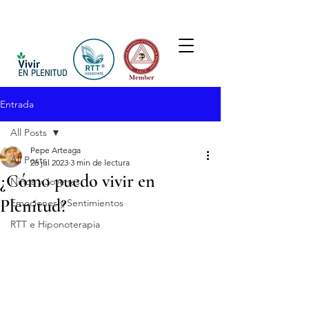
Entrada
All Posts
Pepe Arteaga
All Posts
26 jul 2023
3 min de lectura
¿Cómo puedo vivir en
Niños y Jovenes
Plenitud?
Emociones y Sentimientos
RTT e Hiponoterapia