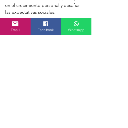
en el crecimiento personal y desafiar 
las expectativas sociales.
Ya sea uniéndote a un club de baile o 
Email
Facebook
Whatsapp
una banda de rock, inscribirse en un 
curso desafiante o participar en un 
evento de oratoria, tomar riesgos 
promueve el crecimiento personal y 
lleva a vivir una vida más auténtica.
Sé que no es fácil, pero déjame 
asegurarte que es un viaje que vale la 
pena.
¡Da el primer paso y atrévete a cambiar 
tu vida!
¡Hacer una Cita!